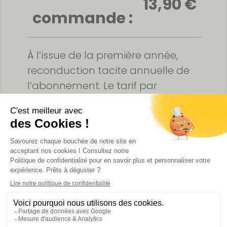
13,90 €
commande :
À l’issue de la première année,
reconduction tacite annuelle de
l’abonnement. Le tarif par
prélèvement sera révisé en
fonction du tarif en vigueur. Un e-
mail d’information vous sera
adressé avant échéance
FINALISER MA COMMANDE