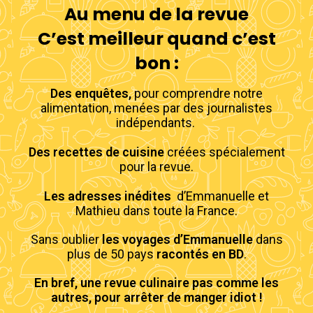
Au menu de la revue
C’est meilleur quand c’est
bon :
Des enquêtes,
pour comprendre notre
alimentation, menées par des journalistes
indépendants.
Des recettes de cuisine
créées spécialement
pour la revue.
Les adresses inédites
d’Emmanuelle et
Mathieu dans toute la France.
Sans oublier
les voyages d’Emmanuelle
dans
plus de 50 pays
racontés en BD
.
En bref, une revue culinaire pas comme les
autres, pour arrêter de manger idiot !