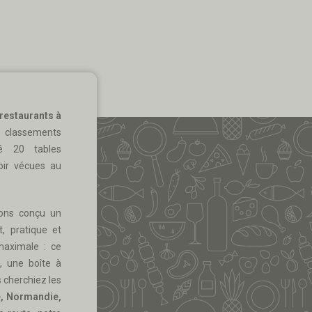
restaurants à
 classements
ié 20 tables
voir vécues au
vons conçu un
 pratique et
 maximale : ce
, une boîte à
 cherchiez les
e, Normandie,