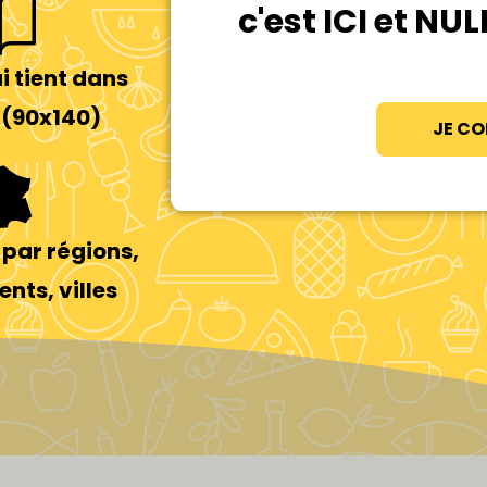
c'est ICI et NU
i tient dans
 (90x140)
JE C
par régions,
nts, villes