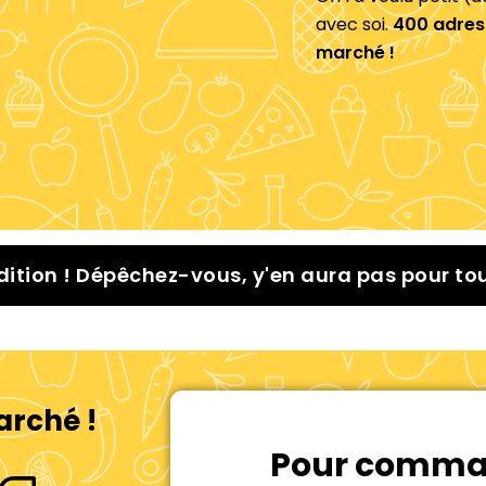
avec soi.
400 adress
marché !
dition ! Dépêchez-vous, y'en aura pas pour to
arché !
Pour comman