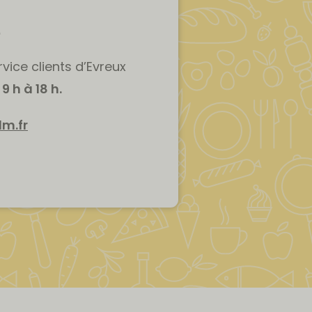
e
vice clients d’Evreux
9 h à 18 h.
m.fr