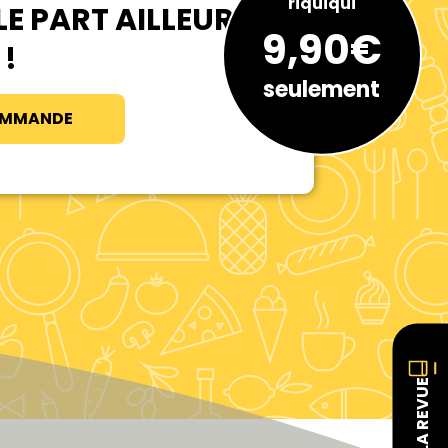
riquiqui
LLE PART AILLEURS
9,90€
!
seulement
OMMANDE
LA REVUE