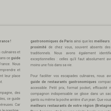
France !
gastronomiques de Paris
ainsi que les
meilleurs 
proximité
de chez vous, souvent absents des
culinaires et
traditionnels. Nous avons également identif
dans ce
guide
exceptionnelles : celles qu’il faut absolument a
France. Nous
moins une fois dans sa vie.
omprendre et
nt leur place
Pour faciliter vos escapades culinaires, nous a
t.
guide de restaurants gastronomiques
compact,
accessible. Petit prix, format pocket, efficacité
ampagne, des
compagnon indispensable se glisse dans un sac
les, ce guide
gants ou même la poche arrière d’un jean. Que vous
éreuses. Car
meilleurs restaurants de votre région (Bretagn
 le prestige :