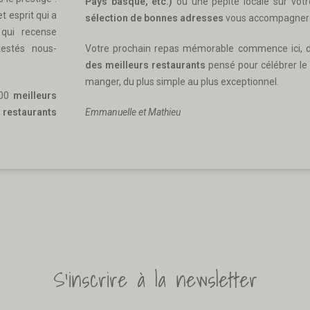
Pays basque, etc.)
ou une pépite locale sur votr
et esprit qui a
sélection de bonnes adresses
vous accompagnera
 qui recense
estés nous-
Votre prochain repas mémorable commence ici, 
des meilleurs restaurants
pensé pour célébrer le p
manger, du plus simple au plus exceptionnel.
400
meilleurs
restaurants
Emmanuelle et Mathieu
S'inscrire à la newsletter