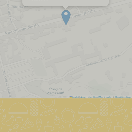
Leaflet
|
&copy; OpenStreetMap & Carto
| ©
OpenStreetMap