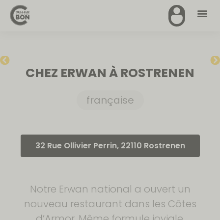
CHEZ ERWAN À ROSTRENEN
française
32 Rue Ollivier Perrin, 22110 Rostrenen
Notre Erwan national a ouvert un
nouveau restaurant dans les Côtes
d’Armor. Même formule joviale,