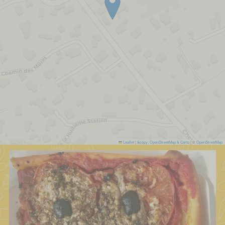
Leaflet
|
&copy; OpenStreetMap & Carto
| ©
OpenStreetMap