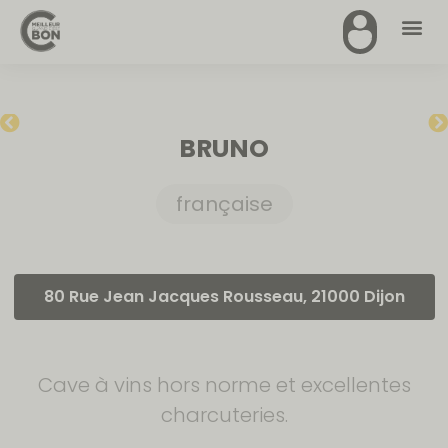
BRUNO
française
80 Rue Jean Jacques Rousseau, 21000 Dijon
Cave à vins hors norme et excellentes
charcuteries.