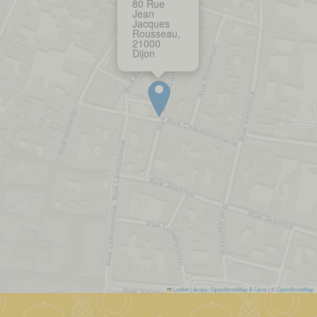
80 Rue
Jean
Jacques
Rousseau,
21000
Dijon
Leaflet
|
&copy; OpenStreetMap & Carto
| ©
OpenStreetMap