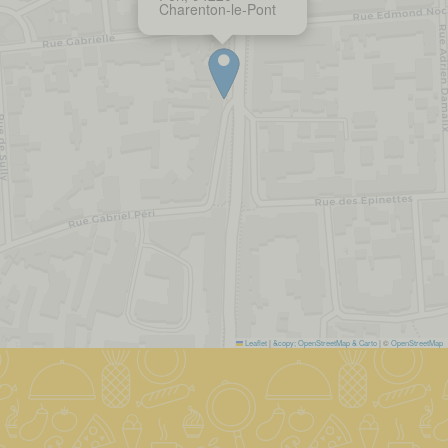
Charenton-le-Pont
Leaflet
|
&copy; OpenStreetMap & Carto
| ©
OpenStreetMap