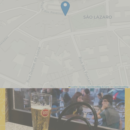
Leaflet
|
&copy; OpenStreetMap & Carto
| ©
OpenStreetMap