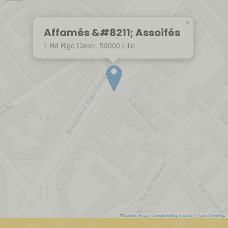
×
Affamés &#8211; Assoifés
1 Bd Bigo Danel, 59000 Lille
Leaflet
|
&copy; OpenStreetMap & Carto
| ©
OpenStreetMap