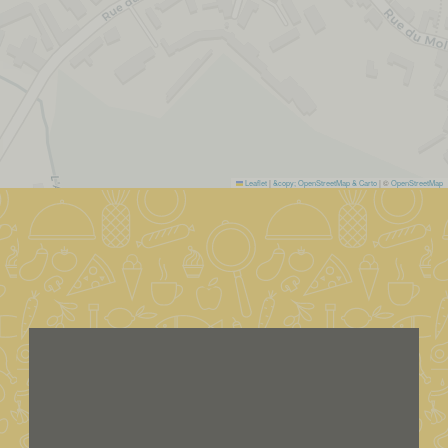
Leaflet
|
&copy; OpenStreetMap & Carto
| ©
OpenStreetMap