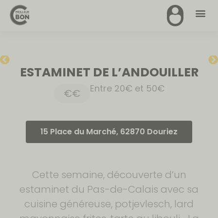
ESTAMINET DE L’ANDOUILLER
Entre 20€ et 50€
€€
15 Place du Marché, 62870 Douriez
Cette semaine, découverte d’un
estaminet du Pas-de-Calais avec sa
cuisine généreuse, potjevlesch, lard