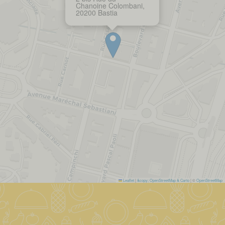
Chanoine Colombani,
20200 Bastia
Leaflet
|
&copy; OpenStreetMap & Carto
| ©
OpenStreetMap