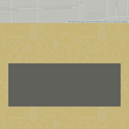
Leaflet
|
&copy; OpenStreetMap & Carto
| ©
OpenStreetMap