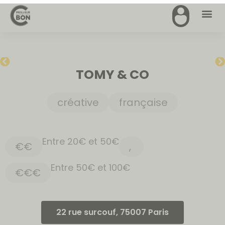
TOMY & CO
créative
française
Entre 20€ et 50€
€€
,
Entre 50€ et 100€
€€€
22 rue surcouf, 75007 Paris