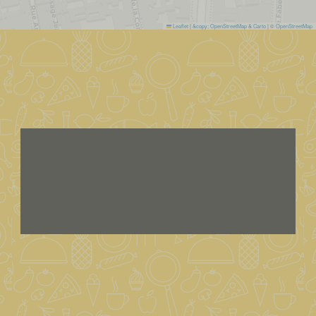
Leaflet
|
&copy; OpenStreetMap & Carto
| ©
OpenStreetMap