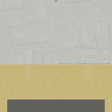
Leaflet
|
&copy; OpenStreetMap & Carto
| ©
OpenStreetMap