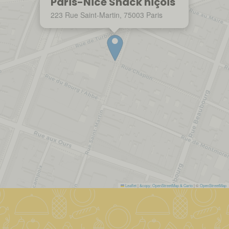
Paris-Nice Snack niçois
223 Rue Saint-Martin, 75003 Paris
Leaflet
|
&copy; OpenStreetMap & Carto
| ©
OpenStreetMap