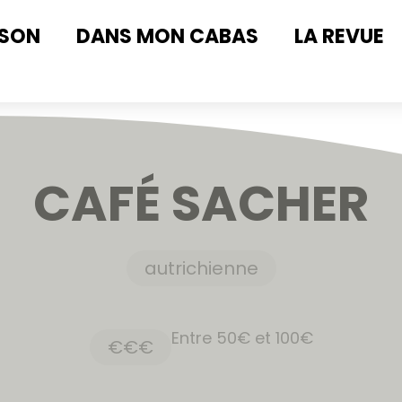
ISON
DANS MON CABAS
LA REVUE
CAFÉ SACHER
autrichienne
Entre 50€ et 100€
€€€