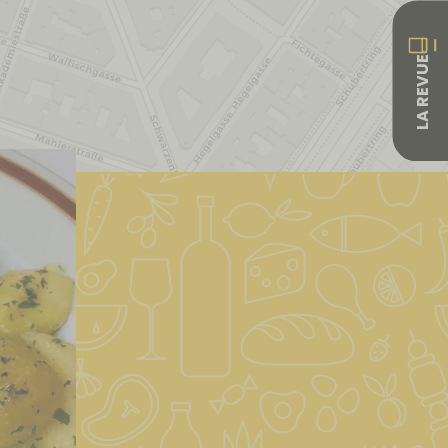
LA REVUE
Leaflet
|
&copy; OpenStreetMap & Carto
| ©
OpenStreetMap