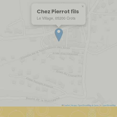
×
Chez Pierrot fils
Le Village, 05200 Crots
Leaflet
|
&copy; OpenStreetMap & Carto
| ©
OpenStreetMap