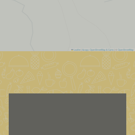
Leaflet
|
&copy; OpenStreetMap & Carto
| ©
OpenStreetMap