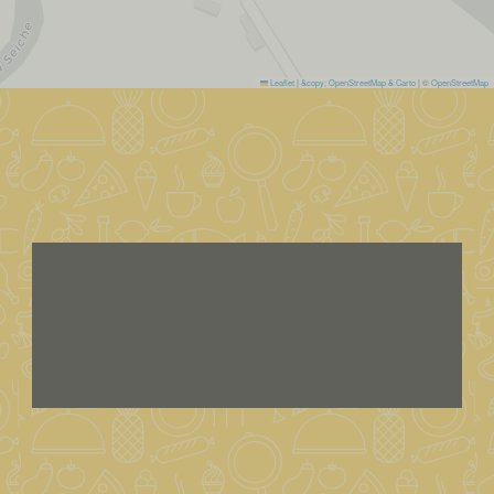
Leaflet
|
&copy; OpenStreetMap & Carto
| ©
OpenStreetMap