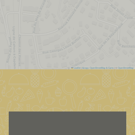
Leaflet
|
&copy; OpenStreetMap & Carto
| ©
OpenStreetMap