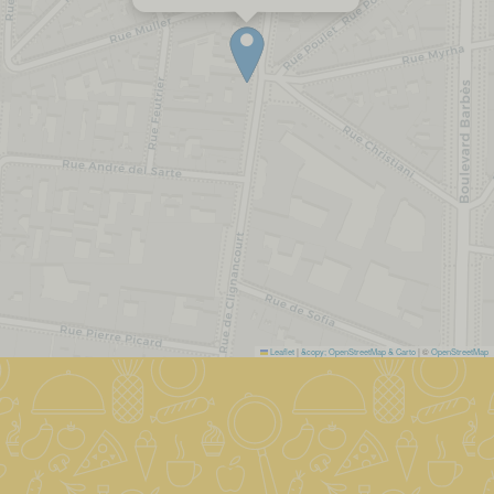
Leaflet
|
&copy; OpenStreetMap & Carto
| ©
OpenStreetMap