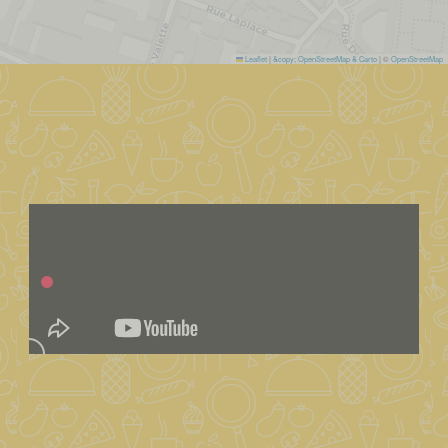
Leaflet
|
&copy; OpenStreetMap & Carto
| ©
OpenStreetMap