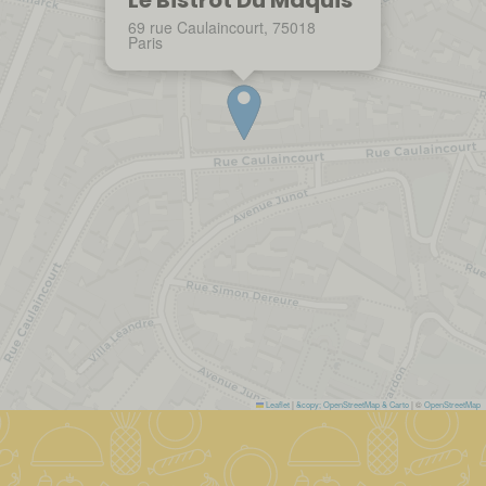
Le Bistrot Du Maquis
69 rue Caulaincourt, 75018
Paris
Leaflet
|
&copy; OpenStreetMap & Carto
| ©
OpenStreetMap