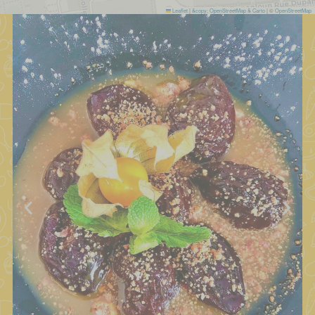
Leaflet
|
&copy; OpenStreetMap & Carto
| ©
OpenStreetMap