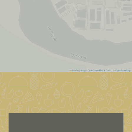
Leaflet
|
&copy; OpenStreetMap & Carto
| ©
OpenStreetMap