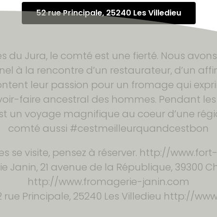
52 rue Principale, 25240 Les Villedieu
du Jura, le comté est une fierté. Nous avons 
l à la rencontre d’un restaurateur, d’un affi
ontent leur passion pour un fromage qui expri
voir-faire ancestral des hommes. Pendant le
’est un voyage magnifique au coeur d’une régi
comté aussi #cestmeilleurquandcestbon
es se visite, pensez à réserver. http://www.fo
e Janin, 21 avenue de la République, 39300 
http://www.fromagerie-janin.com
 rue Principale, 25240 Les Villedieu http://ww