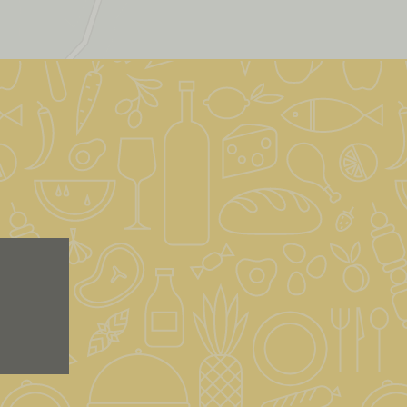
Leaflet
|
&copy; OpenStreetMap & Carto
| ©
OpenStreetMap