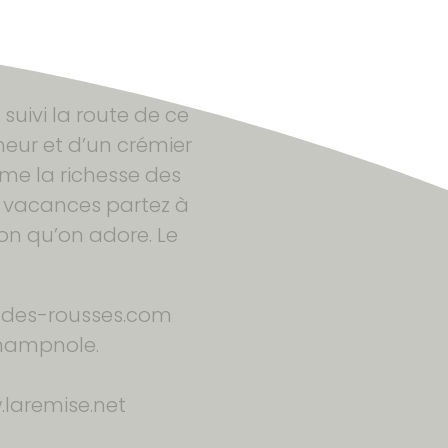
suivi la route de ce
neur et d’un crémier
me la richesse des
s vacances partez à
on qu’on adore. Le
rt-des-rousses.com
Champnole.
w.laremise.net