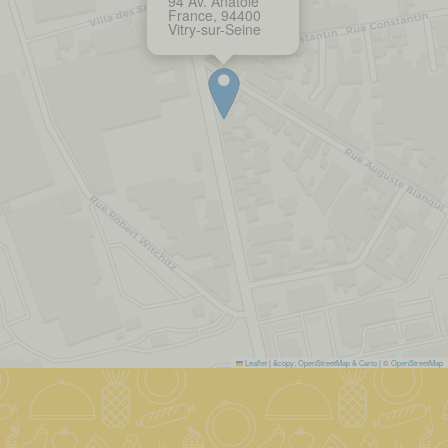
94 Av. Anatole
France, 94400
Vitry-sur-Seine
Leaflet
|
&copy; OpenStreetMap & Carto
| ©
OpenStreetMap