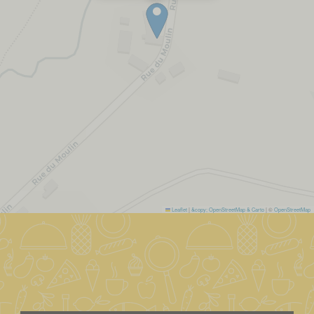
Leaflet
|
&copy; OpenStreetMap & Carto
| ©
OpenStreetMap