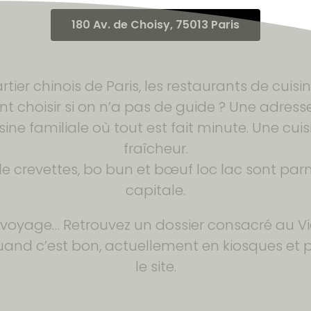
180 Av. de Choisy, 75013 Paris
ier chinois de Paris, les restaurants de cuisi
choisir si on n’a pas de guide ? Une adresse 
sine familiale où tout est fait minute. Une cu
fraîcheur.
e crevettes, bo bun et bœuf loc lac sont parmi
capitale.
e voyage… Retrouvez un dossier consacré au 
quand c’est bon, actuellement en kiosques e
le site.