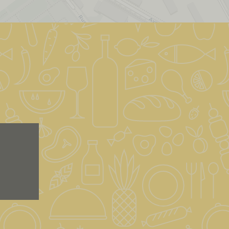
Leaflet
|
&copy; OpenStreetMap & Carto
| ©
OpenStreetMap