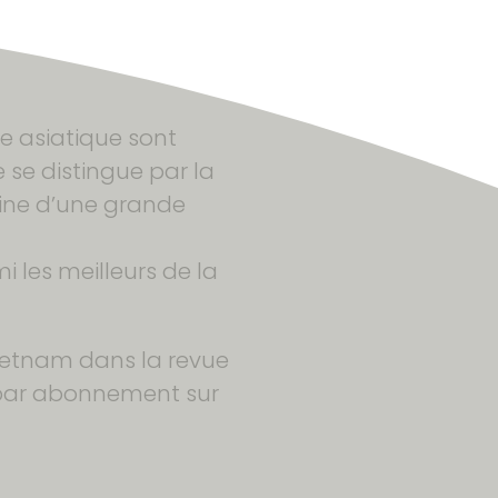
ne asiatique sont
se distingue par la
isine d’une grande
 les meilleurs de la
Vietnam dans la revue
t par abonnement sur