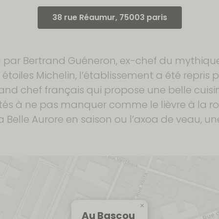
38 rue Réaumur, 75003 paris
par Bertrand Guéneron, ex-chef du mythiqu
 étoiles Michelin, l’établissement a été repris
rand chef français qui propose une belle cuis
és à ne pas manquer comme le lièvre à la roya
de la Belle Aurore en saison ou l’axoa de veau, u
×
Au Bascou