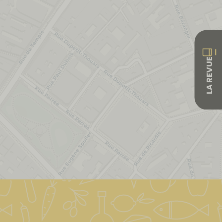
LA REVUE
Leaflet
|
&copy; OpenStreetMap & Carto
| ©
OpenStreetMap