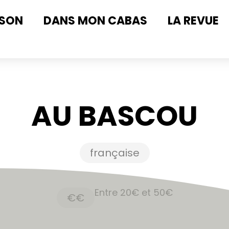
ISON
DANS MON CABAS
LA REVUE
AU BASCOU
française
Entre 20€ et 50€
€€