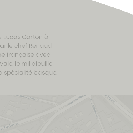
e Lucas Carton à
 par le chef Renaud
ine française avec
le, le millefeuille
ne spécialité basque.