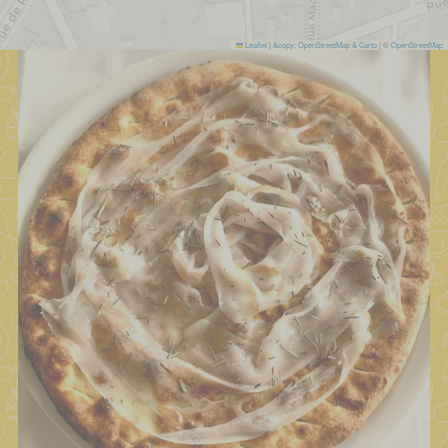
Leaflet
|
&copy; OpenStreetMap & Carto
| ©
OpenStreetMap