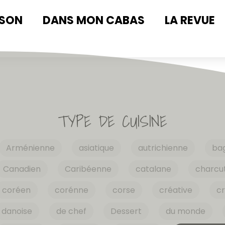
ISON
DANS MON CABAS
LA REVUE
TYPE DE CUISINE
Arménienne
asiatique
autrichienne
ba
Canadien
Caribéenne
catalane
charcut
coréen
corénne
corse
créative
cr
danoise
de chef
Dessert
du monde