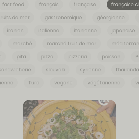
fast food
français
française
française c
fruits de mer
gastronomique
géorgienne
iranien
italienne
itanienne
japonaise
marché
marché fruit de mer
méditerra
e
pita
pizza
pizzeria
poisson
P
sandwicherie
slouvaki
syrienne
thaïlanda
sienne
Turc
végane
végétarienne
v