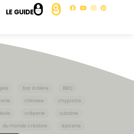
LE GUIDE
gels
bar à bière
BBQ
erie
chinoise
chypriote
éole
crêperie
cubaine
du monde créative
épicerie