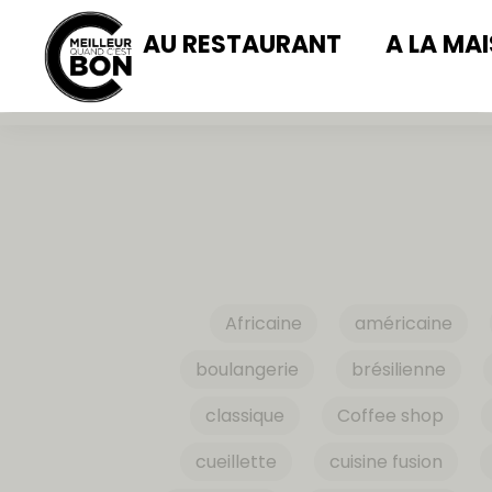
AU RESTAURANT
A LA MA
Africaine
américaine
boulangerie
brésilienne
classique
Coffee shop
cueillette
cuisine fusion