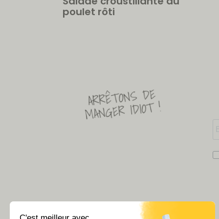
Salade croustillante au
poulet rôti
ARRÊTONS DE
MANGER IDIOT !