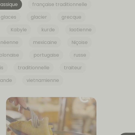
lassique
française traditionnelle
glaces
glacier
grecque
Kabyle
kurde
laotienne
nnéenne
mexicaine
Niçoise
olonaise
portugaise
russe
is
traditionnelle
traiteur
iande
vietnamienne