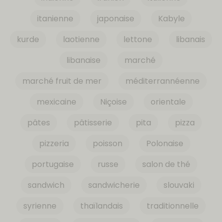
itanienne
japonaise
Kabyle
kurde
laotienne
lettone
libanais
libanaise
marché
marché fruit de mer
méditerrannéenne
mexicaine
Niçoise
orientale
pâtes
pâtisserie
pita
pizza
pizzeria
poisson
Polonaise
portugaise
russe
salon de thé
sandwich
sandwicherie
slouvaki
syrienne
thaïlandais
traditionnelle