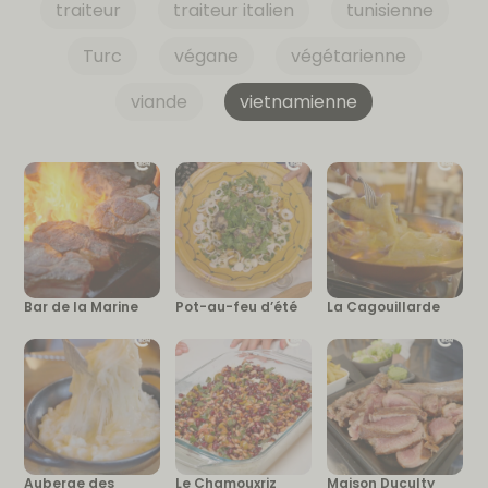
traiteur
traiteur italien
tunisienne
Turc
végane
végétarienne
viande
vietnamienne
Bar de la Marine
Pot-au-feu d’été
La Cagouillarde
Auberge des
Le Chamouxriz
Maison Duculty