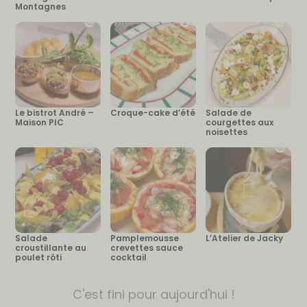
Montagnes
Le bistrot André –
Croque-cake d’été
Salade de
Maison PIC
courgettes aux
noisettes
Salade
Pamplemousse
L’Atelier de Jacky
croustillante au
crevettes sauce
poulet rôti
cocktail
C'est fini pour aujourd'hui !