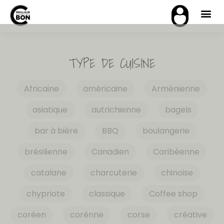
TYPE DE CUISINE
Africaine
américaine
Arménienne
asiatique
autrichienne
bagels
bar à bière
BBQ
boulangerie
brésilienne
Canadien
Caribéenne
catalane
charcuterie
chinoise
chypriote
classique
Coffee shop
coréen
corénne
corse
créative