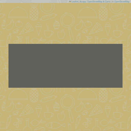
Leaflet
|
&copy; OpenStreetMap & Carto
| ©
OpenStreetMap