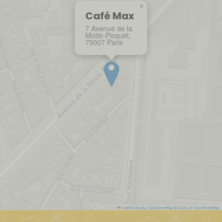
×
Café Max
7 Avenue de la
Motte-Picquet,
75007 Paris
Leaflet
|
&copy; OpenStreetMap & Carto
| ©
OpenStreetMap