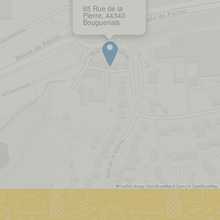
65 Rue de la
Pierre, 44340
Bouguenais
Leaflet
|
&copy; OpenStreetMap & Carto
| ©
OpenStreetMap