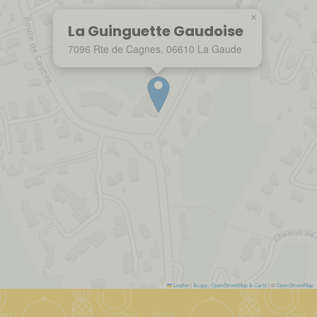
×
La Guinguette Gaudoise
7096 Rte de Cagnes, 06610 La Gaude
Leaflet
|
&copy; OpenStreetMap & Carto
| ©
OpenStreetMap