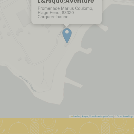
L&rsquo;Aventure
Promenade Marius Coulomb,
Plage Peno, 83320
Carquereinanne
Leaflet
|
&copy; OpenStreetMap & Carto
| ©
OpenStreetMap