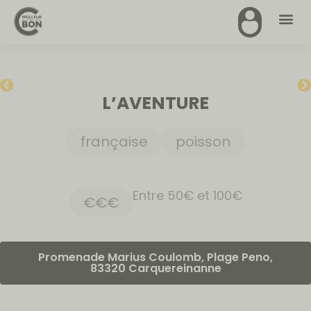
L’AVENTURE
française
poisson
Entre 50€ et 100€
€€€
Promenade Marius Coulomb, Plage Peno,
83320 Carquereinanne