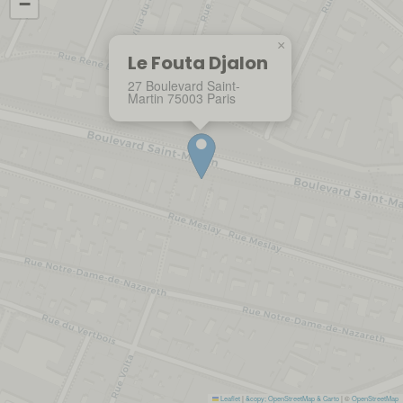
−
×
Le Fouta Djalon
27 Boulevard Saint-
Martin 75003 Paris
Leaflet
|
&copy; OpenStreetMap & Carto
| ©
OpenStreetMap