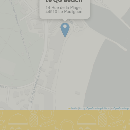
Le QG Beach
14 Rue de la Plage,
44510 Le Pouliguen
Leaflet
|
&copy; OpenStreetMap & Carto
| ©
OpenStreetMap