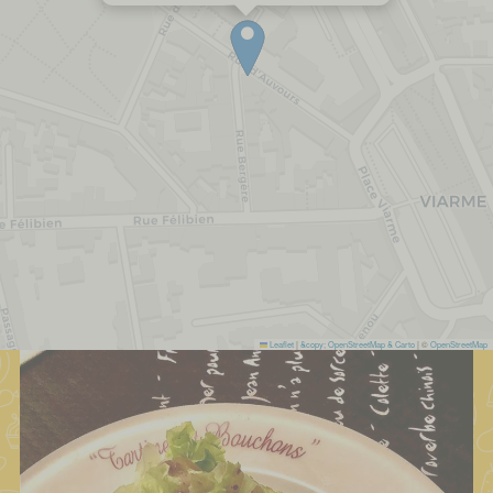
Leaflet
|
&copy; OpenStreetMap & Carto
| ©
OpenStreetMap