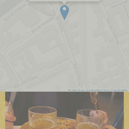
Leaflet
|
&copy; OpenStreetMap & Carto
| ©
OpenStreetMap