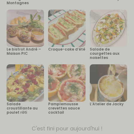
Montagnes
Le bistrot André –
Croque-cake d’été
Salade de
Maison PIC
courgettes aux
noisettes
Salade
Pamplemousse
L’Atelier de Jacky
croustillante au
crevettes sauce
poulet rôti
cocktail
C'est fini pour aujourd'hui !