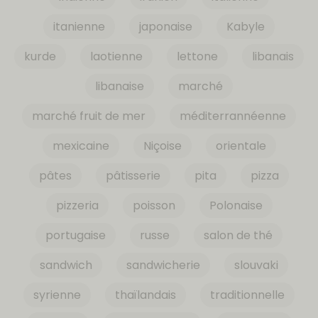
itanienne
japonaise
Kabyle
kurde
laotienne
lettone
libanais
libanaise
marché
marché fruit de mer
méditerrannéenne
mexicaine
Niçoise
orientale
pâtes
pâtisserie
pita
pizza
pizzeria
poisson
Polonaise
portugaise
russe
salon de thé
sandwich
sandwicherie
slouvaki
syrienne
thaïlandais
traditionnelle