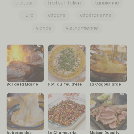
traiteur
traiteur italien
tunisienne
Turc
végane
végétarienne
viande
vietnamienne
Bar de la Marine
Pot-au-feu d’été
La Cagouillarde
Auberge des
Le Chamouxriz
Maison Duculty