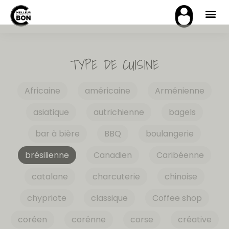
TYPE DE CUISINE
Africaine
américaine
Arménienne
asiatique
autrichienne
bagels
bar à bière
BBQ
boulangerie
brésilienne
Canadien
Caribéenne
catalane
charcuterie
chinoise
chypriote
classique
Coffee shop
coréen
corénne
corse
créative