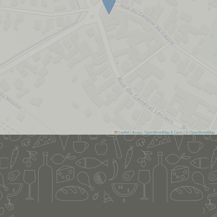
Leaflet
|
&copy; OpenStreetMap & Carto
| ©
OpenStreetMap