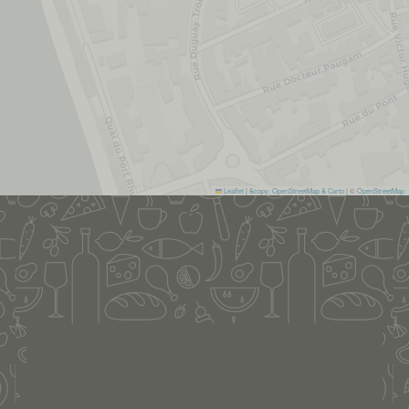
Leaflet
|
&copy; OpenStreetMap & Carto
| ©
OpenStreetMap