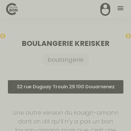
BOULANGERIE KREISKER
boulangerie
32 rue Duguay Trouin 29 100 Douarnenez
Une autre version du kouign-amann
dont on dit qu’il n’y a pas un bon
kouign-amann mais que c’est une