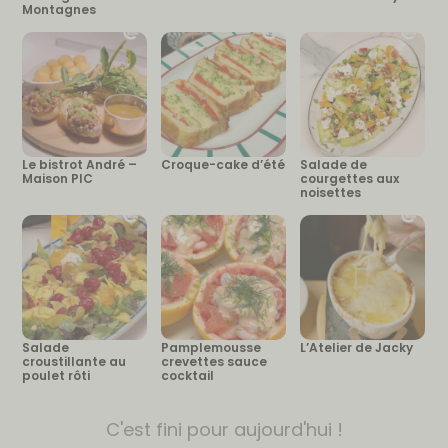
Montagnes
Le bistrot André –
Croque-cake d’été
Salade de
Maison PIC
courgettes aux
noisettes
Salade
Pamplemousse
L’Atelier de Jacky
croustillante au
crevettes sauce
poulet rôti
cocktail
C'est fini pour aujourd'hui !