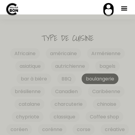
TYPE DE CUISINE
Africaine
américaine
Arménienne
asiatique
autrichienne
bagels
bar à bière
BBQ
boulangerie
brésilienne
Canadien
Caribéenne
catalane
charcuterie
chinoise
chypriote
classique
Coffee shop
coréen
corénne
corse
créative