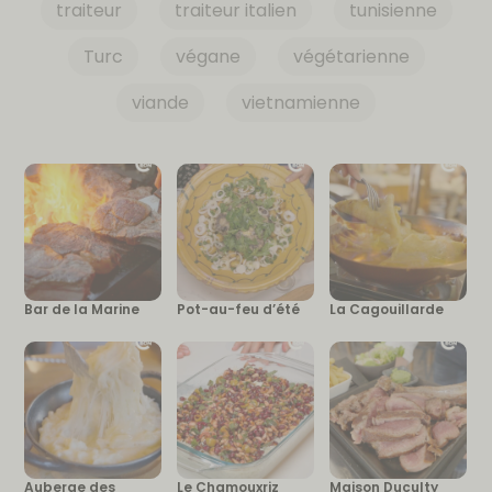
traiteur
traiteur italien
tunisienne
Turc
végane
végétarienne
viande
vietnamienne
Bar de la Marine
Pot-au-feu d’été
La Cagouillarde
Auberge des
Le Chamouxriz
Maison Duculty