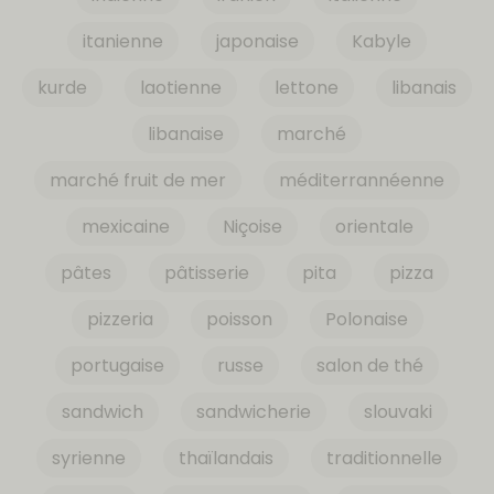
itanienne
japonaise
Kabyle
kurde
laotienne
lettone
libanais
libanaise
marché
marché fruit de mer
méditerrannéenne
mexicaine
Niçoise
orientale
pâtes
pâtisserie
pita
pizza
pizzeria
poisson
Polonaise
portugaise
russe
salon de thé
sandwich
sandwicherie
slouvaki
syrienne
thaïlandais
traditionnelle