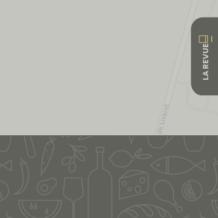
LA REVUE
Leaflet
|
&copy; OpenStreetMap & Carto
| ©
OpenStreetMap