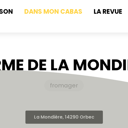
ISON
DANS MON CABAS
LA REVUE
RME DE LA MONDI
fromager
La Mondière, 14290 Orbec