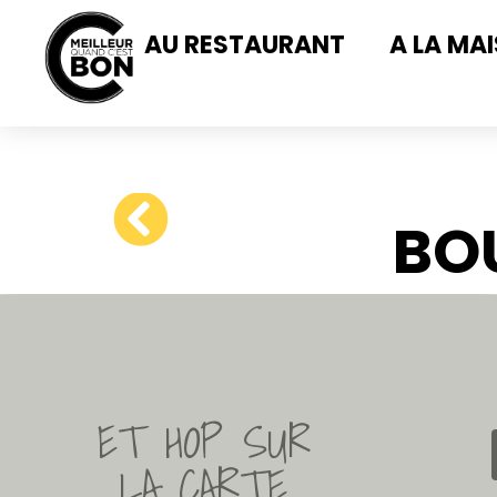
AU RESTAURANT
A LA MA
BO