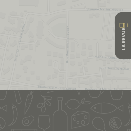
LA REVUE
Leaflet
|
&copy; OpenStreetMap & Carto
| ©
OpenStreetMap