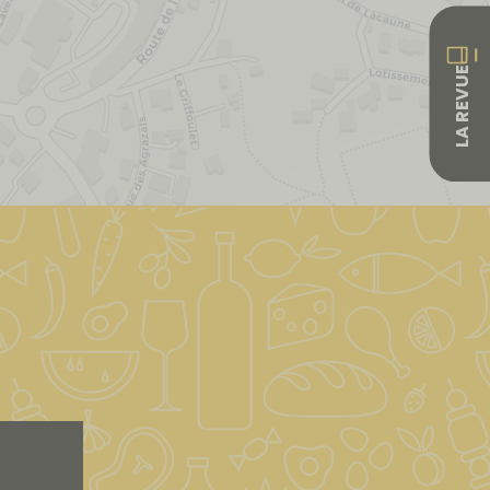
LA REVUE
Leaflet
|
&copy; OpenStreetMap & Carto
| ©
OpenStreetMap