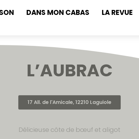
ISON
DANS MON CABAS
LA REVUE
L’AUBRAC
17 All. de l'Amicale, 12210 Laguiole
Délicieuse côte de bœuf et aligot