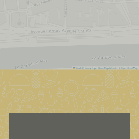
Leaflet
|
&copy; OpenStreetMap & Carto
| ©
OpenStreetMap